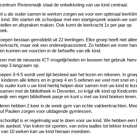
dcentrum
Rivierenwijk staat de ontwikkeling van uw kind centraal.
t u als ouder samen te werken zorgen we voor een optimaal leerkli
 kind.
We starten elk schooljaar met een startgesprek waarin we sa
stellen en afspraken maken. Ook komt de leerkracht 1x per jaar op
zoek.
oepen bestaan gemiddeld uit 22 leerlingen.
Elke groep heeft niet alle
eerkracht, maar ook een onderwijsassistent. Zo hebben we meer han
 en kunnen we voor
zien in de behoefte van elk kind.
en met de nieuwste ICT-mogelijkheden en bouwen het gebruik hier
roep 3 langzaam op.
roepen 3-4-5 wordt veel tijd besteed aan het lezen en rekenen.
In groe
 kinderen alle letters en in groep 4 en 5 oefenen we veel met snel en
ls ouder kunt u uw kind hierbij helpen doo
r samen met uw kind te lez
samen met de bibliotheek in Deventer, zo krijgt elk kind op
Kindcent
nwijk een eigen bibliotheek pasje en kunt u met uw kind boeken lenen
nderen hebben 2 keer in de week gym van echte vakleerkrachten. Mee
juf Paulien zorgen voor uitdagende gymlessen
.
schooltijd is er regelmatig wat te doen voor uw kind. We hebben een
s aanbod. Van koken tot sporten, van extra taalles tot lekker knutse
 van 10 weken kan uw kind hieraan
meedoen
.