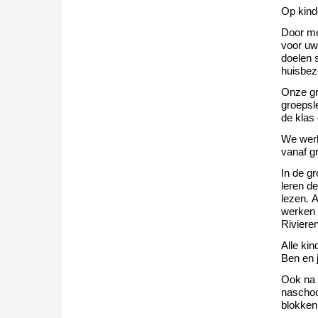
Op
kin
Door me
voor uw
doelen 
huisbe
Onze gr
groepsl
de klas
We werk
vanaf g
In de g
leren de
lezen. A
werken 
Riviere
Alle ki
Ben en 
Ook na 
naschool
blokken