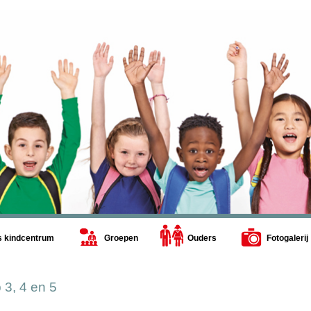
s kindcentrum
Groepen
Ouders
Fotogalerij
 3, 4 en 5