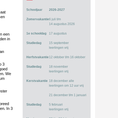
Schooljaar
2026-2027
maat
men
Zomervakantie
6 juli t/m
14 augustus 2026
1e schooldag
17 augustus
en een
den in
Studiedag
15 september
leerlingen vrij
van
Herfstvakantie
12 oktober t/m 16 oktober
p 3
Studiedag
18 november
 goed
leerlingen vrij
en.
We
rum
Kerstvakantie
18 december alle
.
leerlingen om 12 uur vrij
ster
21 december t/m 1 januari
 breed
Studiedag
5 februari
len. In
3
leerlingen vrij