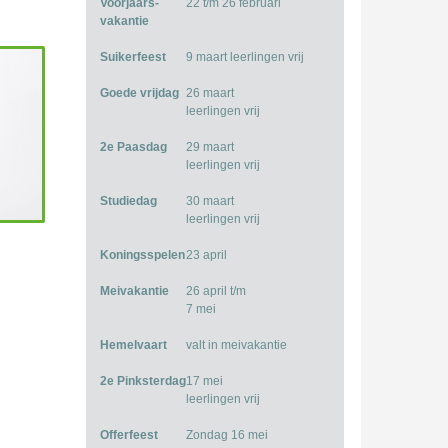
Voorjaars-
22 t/m 26 februari
vakantie
Suikerfeest
9 maart leerlingen vrij
Goede vrijdag
26 maart
leerlingen vrij
2e Paasdag
29 maart
leerlingen vrij
Studiedag
30 maart
leerlingen vrij
Koningsspelen
23 april
Meivakantie
26 april t/m
7 mei
Hemelvaart
valt in meivakantie
2e Pinksterdag
17 mei
leerlingen vrij
Offerfeest
Zondag 16 mei