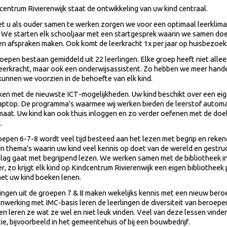
dcentrum
Rivierenwijk staat de ontwikkeling van uw kind centraal.
t u als ouder samen te werken zorgen we voor een optimaal leerklima
. We starten elk schooljaar met een startgesprek waarin we samen do
 en afspraken maken. Ook komt de leerkracht 1x per jaar op huisbezoek
oepen bestaan gemiddeld uit 22 leerlingen. Elke groep heeft niet alle
eerkracht, maar ook een onderwijsassistent. Zo hebben we meer hande
kunnen we voorzien in de behoefte van elk kind.
en met de nieuwste ICT-mogelijkheden. Uw kind beschikt over een ei
g
aptop. De programma's waarmee wij werken bieden
de leerstof autom
maat. Uw kind kan ook thuis inloggen en zo verder oefenen met de doe
.
roepen
6-7-8
wordt veel tijd besteed aan het lezen
met begrip
en reken
in thema's waarin uw kind veel kennis op doet van de wereld en gestru
slag gaat met begrijpend lezen.
We werken samen met de bibliotheek i
, zo krijgt elk kind op
Kindcentrum
Rivierenwijk een eigen bibliotheek 
met uw kind boeken lenen.
lingen uit de groepen 7 & 8 maken wekelijks kennis met een nieuw bero
nwerking met IMC-basis leren de leerlingen de diversiteit van beroepe
n leren ze wat ze wel en niet leuk vinden. Veel van deze lessen vinde
ie, bijvoorbeeld in het gemeentehuis of bij een bouwbedrijf.