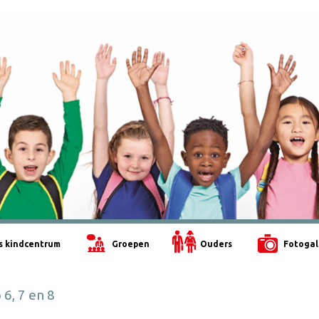
s kindcentrum
Groepen
Ouders
Fotogal
6, 7 en 8