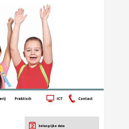
erij
Praktisch
ICT
Contact
belangrijke data