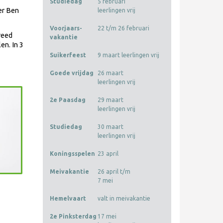
Studiedag
5 februari
er Ben
leerlingen vrij
Voorjaars-
22 t/m 26 februari
reed
vakantie
en. In 3
Suikerfeest
9 maart leerlingen vrij
Goede vrijdag
26 maart
leerlingen vrij
2e Paasdag
29 maart
leerlingen vrij
Studiedag
30 maart
leerlingen vrij
Koningsspelen
23 april
Meivakantie
26 april t/m
7 mei
Hemelvaart
valt in meivakantie
2e Pinksterdag
17 mei