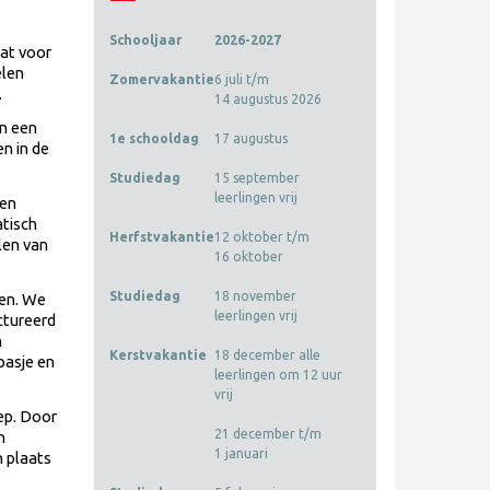
Schooljaar
2026-2027
at voor
elen
Zomervakantie
6 juli t/m
.
14 augustus 2026
en een
1e schooldag
17 augustus
n in de
Studiedag
15 september
leerlingen vrij
en
atisch
Herfstvakantie
12 oktober t/m
len van
16 oktober
Studiedag
18 november
en.
We
leerlingen vrij
ctureerd
n
Kerstvakantie
18 december alle
pasje en
leerlingen om 12 uur
vrij
ep. Door
21 december t/m
n
1 januari
n plaats