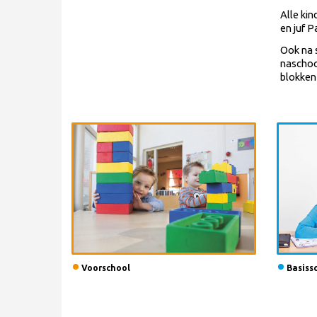
Alle ki
en juf 
Ook na 
naschool
blokken
Voorschool
Basiss