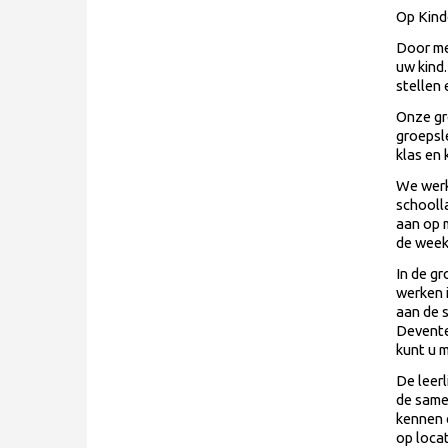
Op
K
in
Door me
uw kind
stellen
Onze gr
groepsl
klas en 
We werk
schooll
aan op 
de week
In de g
werken 
aan de 
Deventer
kunt u 
De leer
de same
kennen e
op locat