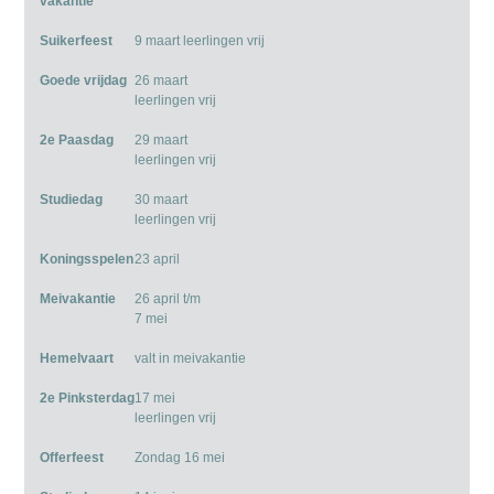
vakantie
Suikerfeest
9 maart leerlingen vrij
Goede vrijdag
26 maart
leerlingen vrij
2e Paasdag
29 maart
leerlingen vrij
Studiedag
30 maart
leerlingen vrij
Koningsspelen
23 april
Meivakantie
26 april t/m
7 mei
Hemelvaart
valt in meivakantie
2e Pinksterdag
17 mei
leerlingen vrij
Offerfeest
Zondag 16 mei