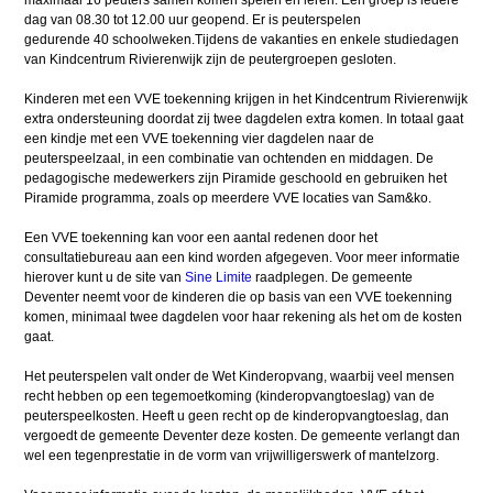
maximaal 16 peuters samen komen spelen en leren. Een groep is iedere
dag van 08.30 tot 12.00 uur geopend. Er is peuterspelen
gedurende 40 schoolweken.Tijdens de vakanties en enkele studiedagen
van Kindcentrum Rivierenwijk zijn de peutergroepen gesloten.
Kinderen met een VVE toekenning krijgen in het Kindcentrum Rivierenwijk
extra ondersteuning doordat zij twee dagdelen extra komen. In totaal gaat
een kindje met een VVE toekenning vier dagdelen naar de
peuterspeelzaal, in een combinatie van ochtenden en middagen. De
pedagogische medewerkers zijn Piramide geschoold en gebruiken het
Piramide programma, zoals op meerdere VVE locaties van Sam&ko.
Een VVE toekenning kan voor een aantal redenen door het
consultatiebureau aan een kind worden afgegeven. Voor meer informatie
hierover kunt u de site van
Sine Limite
raadplegen. De gemeente
Deventer neemt voor de kinderen die op basis van een VVE toekenning
komen, minimaal twee dagdelen voor haar rekening als het om de kosten
gaat.
Het peuterspelen valt onder de Wet Kinderopvang, waarbij veel mensen
recht hebben op een tegemoetkoming (kinderopvangtoeslag) van de
peuterspeelkosten. Heeft u geen recht op de kinderopvangtoeslag, dan
vergoedt de gemeente Deventer deze kosten. De gemeente verlangt dan
wel een tegenprestatie in de vorm van vrijwilligerswerk of mantelzorg.