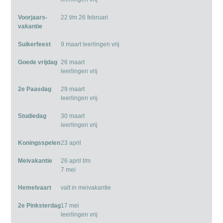
Voorjaars-
22 t/m 26 februari
vakantie
Suikerfeest
9 maart leerlingen vrij
Goede vrijdag
26 maart
leerlingen vrij
2e Paasdag
29 maart
leerlingen vrij
Studiedag
30 maart
leerlingen vrij
Koningsspelen
23 april
Meivakantie
26 april t/m
7 mei
Hemelvaart
valt in meivakantie
2e Pinksterdag
17 mei
leerlingen vrij