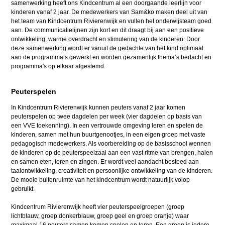
samenwerking heeft ons Kindcentrum al een doorgaande leerlijn voor
kinderen vanaf 2 jaar. De medewerkers van Sam&ko maken deel uit van
het team van Kindcentrum Rivierenwijk en vullen het onderwijsteam goed
aan. De communicatielijnen zijn kort en dit draagt bij aan een positieve
ontwikkeling, warme overdracht en stimulering van de kinderen. Door
deze samenwerking wordt er vanuit de gedachte van het kind optimaal
aan de programma’s gewerkt en worden gezamenlijk thema’s bedacht en
programma's op elkaar afgestemd.
Peuterspelen
In Kindcentrum Rivierenwijk kunnen peuters vanaf 2 jaar komen
peuterspelen op twee dagdelen per week (vier dagdelen op basis van
een VVE toekenning). In een vertrouwde omgeving leren en spelen de
kinderen, samen met hun buurtgenootjes, in een eigen groep met vaste
pedagogisch medewerkers. Als voorbereiding op de basisschool wennen
de kinderen op de peuterspeelzaal aan een vast ritme van brengen, halen
en samen eten, leren en zingen. Er wordt veel aandacht besteed aan
taalontwikkeling, creativiteit en persoonlijke ontwikkeling van de kinderen.
De mooie buitenruimte van het kindcentrum wordt natuurlijk volop
gebruikt.
Kindcentrum Rivierenwijk heeft vier peuterspeelgroepen (groep
lichtblauw, groep donkerblauw, groep geel en groep oranje) waar